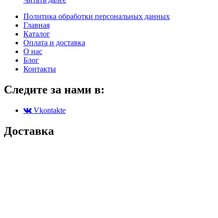
Политика обработки персональных данных
Главная
Каталог
Оплата и доставка
О нас
Блог
Контакты
Следите за нами в:
Vkontakte
Доставка
Партенит
Симферополь
Симеиз
Севастополь
Черноморское
Алушта
Коктебель
Ялта
Гурзуф
Алупка
Массандра
Судак
Донецк
Керчь
Луганск