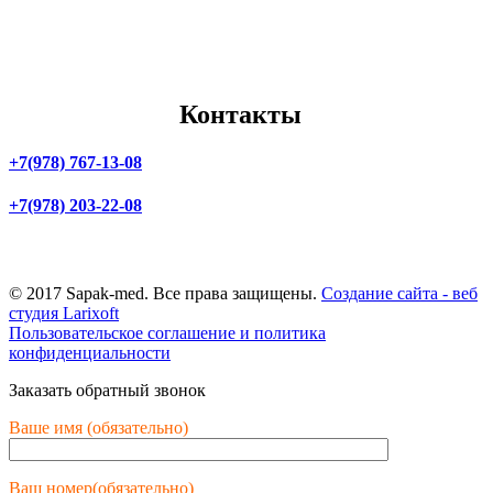
Бахчисарай
Мелитополь
Джанкой
Мариуполь
Евпатория
Скадовск
Саки
Бердянск
Феодосия
Контакты
+7(978) 767-13-08
+7(978) 203-22-08
г. Симферополь,
ул. Маяковского, 3
© 2017 Sapak-med. Все права защищены.
Создание сайта - веб
студия Larixoft
Пользовательское соглашение и политика
конфиденциальности
Заказать обратный звонок
Ваше имя (обязательно)
Ваш номер(обязательно)