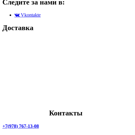
Следите за нами в:
Vkontakte
Доставка
Партенит
Симферополь
Симеиз
Севастополь
Черноморское
Алушта
Коктебель
Ялта
Гурзуф
Алупка
Массандра
Судак
Донецк
Керчь
Луганск
Бахчисарай
Мелитополь
Джанкой
Мариуполь
Евпатория
Скадовск
Саки
Бердянск
Феодосия
Контакты
+7(978) 767-13-08