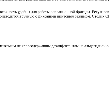
оверхность удобны для работы операционной бригады. Регулиро
роизводится вручную с фиксацией винтовым зажимом. Столик С
еняемым не хлорсодержащим дезинфектантам на альдегидной осн