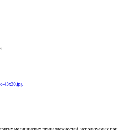
й
 других медицинских принадлежностей, используемых при