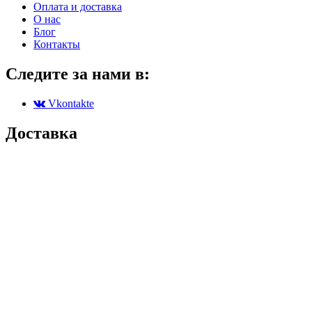
Оплата и доставка
О нас
Блог
Контакты
Следите за нами в:
Vkontakte
Доставка
Партенит
Симферополь
Симеиз
Севастополь
Черноморское
Алушта
Коктебель
Ялта
Гурзуф
Алупка
Массандра
Судак
Донецк
Керчь
Луганск
Бахчисарай
Мелитополь
Джанкой
Мариуполь
Евпатория
Скадовск
Саки
Бердянск
Феодосия