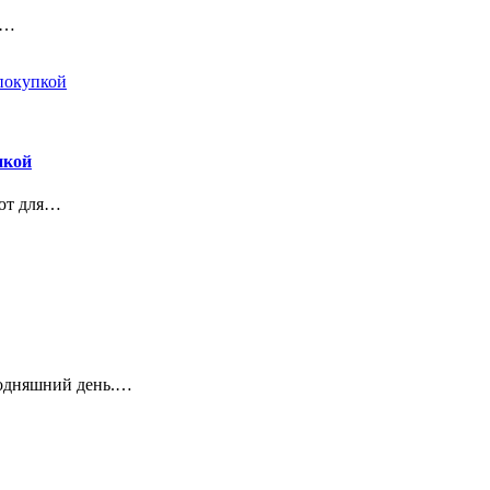
о…
пкой
ают для…
годняшний день.…