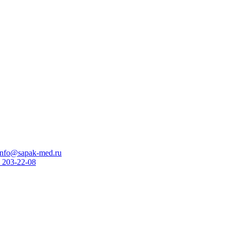
info@sapak-med.ru
 203-22-08