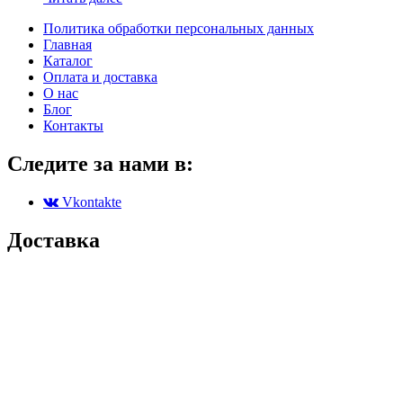
Политика обработки персональных данных
Главная
Каталог
Оплата и доставка
О нас
Блог
Контакты
Следите за нами в:
Vkontakte
Доставка
Партенит
Симферополь
Симеиз
Севастополь
Черноморское
Алушта
Коктебель
Ялта
Гурзуф
Алупка
Массандра
Судак
Донецк
Керчь
Луганск