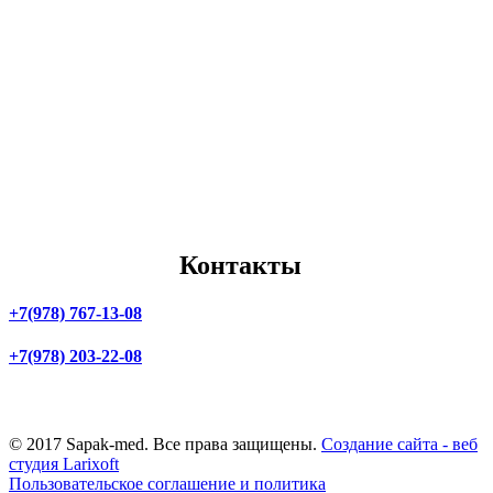
Партенит
Симферополь
Симеиз
Севастополь
Черноморское
Алушта
Коктебель
Ялта
Гурзуф
Алупка
Массандра
Судак
Донецк
Керчь
Луганск
Бахчисарай
Мелитополь
Джанкой
Мариуполь
Евпатория
Скадовск
Саки
Бердянск
Феодосия
Контакты
+7(978) 767-13-08
+7(978) 203-22-08
г. Симферополь,
ул. Маяковского, 3
© 2017 Sapak-med. Все права защищены.
Создание сайта - веб
студия Larixoft
Пользовательское соглашение и политика