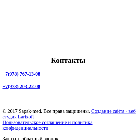
Алушта
Коктебель
Ялта
Гурзуф
Алупка
Массандра
Судак
Донецк
Керчь
Луганск
Бахчисарай
Мелитополь
Джанкой
Мариуполь
Евпатория
Скадовск
Саки
Бердянск
Феодосия
Контакты
+7(978) 767-13-08
+7(978) 203-22-08
г. Симферополь,
ул. Маяковского, 3
© 2017 Sapak-med. Все права защищены.
Создание сайта - веб
студия Larixoft
Пользовательское соглашение и политика
конфиденциальности
Заказать обратный звонок