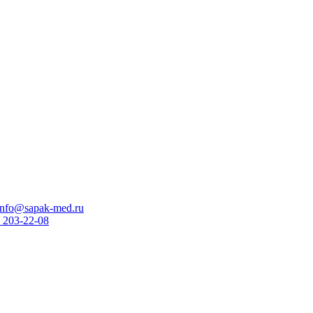
info@sapak-med.ru
 203-22-08