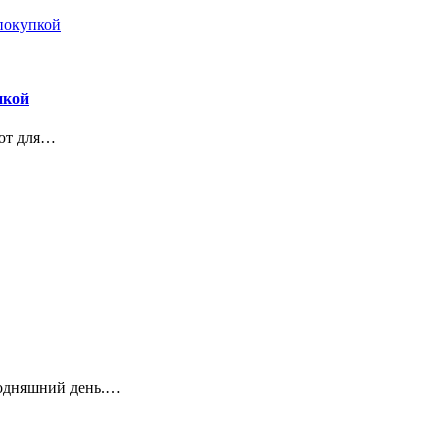
пкой
ают для…
годняшний день.…