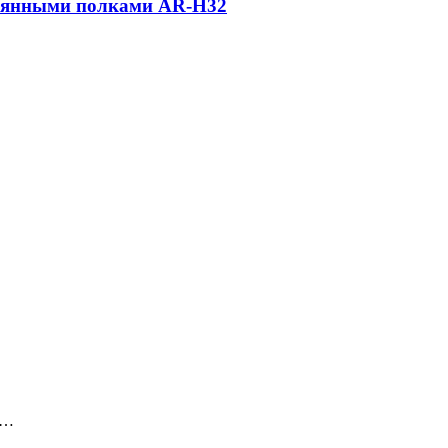
клянными полками AR-H32
о…