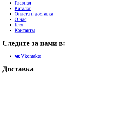
Главная
Каталог
Оплата и доставка
О нас
Блог
Контакты
Следите за нами в:
Vkontakte
Доставка
Партенит
Симферополь
Симеиз
Севастополь
Черноморское
Алушта
Коктебель
Ялта
Гурзуф
Алупка
Массандра
Судак
Донецк
Керчь
Луганск
Бахчисарай
Мелитополь
Джанкой
Мариуполь
Евпатория